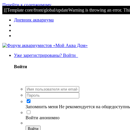
Перейти к содержимому
[[Template core/front/global/updateWarning is throwing an error. Thi
Дневник аквариума
Уже зарегистрированы? Войти
Войти
Запомнить меня
Не рекомендуется на общедоступн
Войти анонимно
Войти