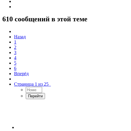
610 сообщений в этой теме
Назад
1
2
3
4
5
6
Вперёд
Страница 1 из 25