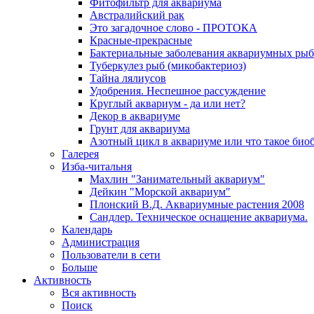
Фитофильтр для аквариума
Австралийский рак
Это загадочное слово - ПРОТОКА
Красные-прекрасные
Бактериальные заболевания аквариумных рыб
Туберкулез рыб (микобактериоз)
Тайна лялиусов
Удобрения. Неспешное рассуждение
Круглый аквариум - да или нет?
Декор в аквариуме
Грунт для аквариума
Азотный цикл в аквариуме или что такое био
Галерея
Изба-читальня
Махлин "Занимательный аквариум"
Дейкин "Морской аквариум"
Плонский В.Д. Аквариумные растения 2008
Сандлер. Техническое оснащение аквариума.
Календарь
Администрация
Пользователи в сети
Больше
Активность
Вся активность
Поиск