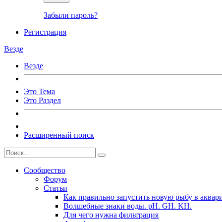
Забыли пароль?
Регистрация
Везде
Везде
Это Тема
Это Раздел
Расширенный поиск
Сообщество
Форум
Статьи
Как правильно запустить новую рыбу в аквар
Волшебные знаки воды. рН. GH. KH.
Для чего нужна фильтрация