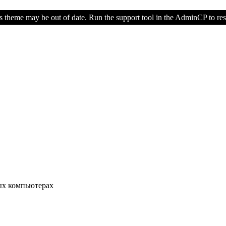
s theme may be out of date. Run the support tool in the AdminCP to rest
ых компьютерах