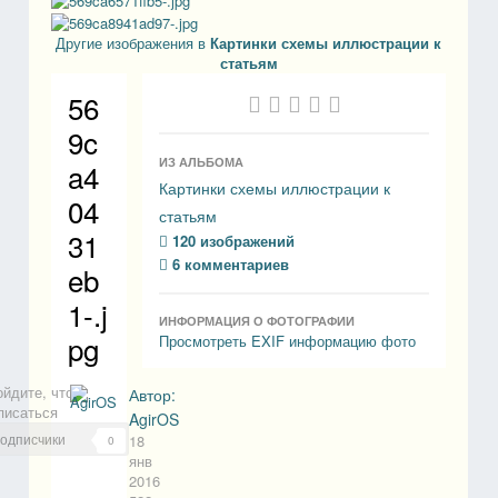
Другие изображения в
Картинки схемы иллюстрации к
статьям
56
9c
ИЗ АЛЬБОМА
a4
Картинки схемы иллюстрации к
04
статьям
31
120 изображений
6 комментариев
eb
1-.j
ИНФОРМАЦИЯ О ФОТОГРАФИИ
pg
Просмотреть EXIF информацию фото
ойдите, чтобы
Автор:
писаться
AgirOS
одписчики
18
0
янв
2016