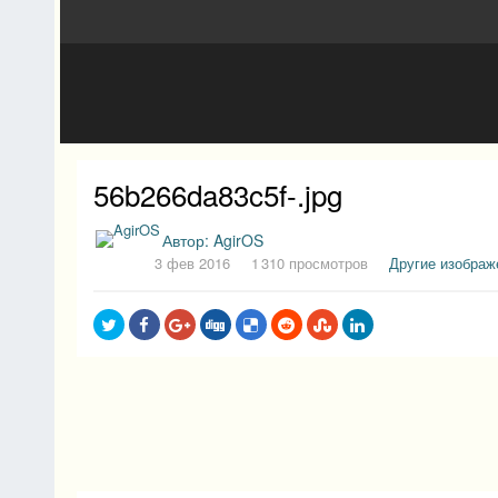
56b266da83c5f-.jpg
Автор:
AgirOS
3 фев 2016
1 310 просмотров
Другие изображ