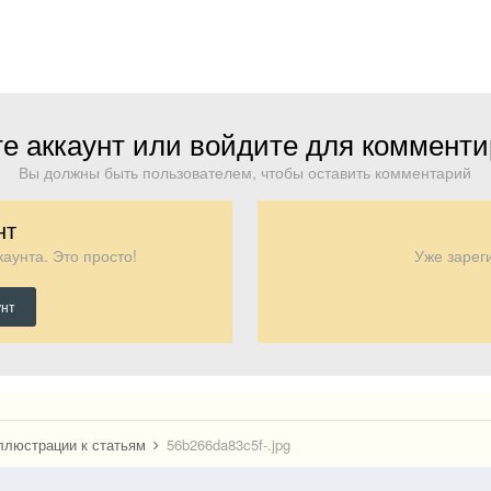
е аккаунт или войдите для коммент
Вы должны быть пользователем, чтобы оставить комментарий
нт
аунта. Это просто!
Уже зарег
унт
ллюстрации к статьям
56b266da83c5f-.jpg