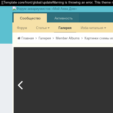
[[Template core/front/global/updateWarning is throwing an error. This theme 
Сообщество
Активность
Форум
Статьи
Галерея
Изба-читальня
Главная
Галерея
Member Albums
Картинки схемы и