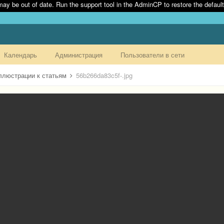
may be out of date. Run the support tool in the AdminCP to restore the default
Календарь
Администрация
Пользователи в сети
ллюстрации к статьям
56b266da83c5f-.jpg