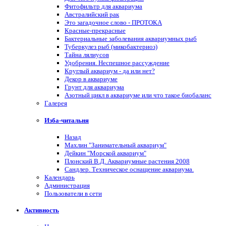
Фитофильтр для аквариума
Австралийский рак
Это загадочное слово - ПРОТОКА
Красные-прекрасные
Бактериальные заболевания аквариумных рыб
Туберкулез рыб (микобактериоз)
Тайна лялиусов
Удобрения. Неспешное рассуждение
Круглый аквариум - да или нет?
Декор в аквариуме
Грунт для аквариума
Азотный цикл в аквариуме или что такое биобаланс
Галерея
Изба-читальня
Назад
Махлин "Занимательный аквариум"
Дейкин "Морской аквариум"
Плонский В.Д. Аквариумные растения 2008
Сандлер. Техническое оснащение аквариума.
Календарь
Администрация
Пользователи в сети
Активность