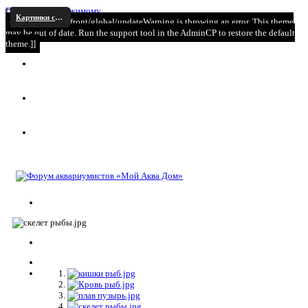
Перейти к содержимому
Картинки схемы иллюстрации к статьям
[[Template core/front/global/updateWarning is throwing an error. This theme
may be out of date. Run the support tool in the AdminCP to restore the default
theme.]]