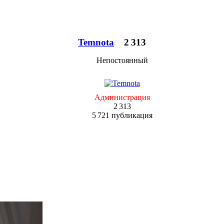
Temnota
2 313
Непостоянный
Администрация
2 313
5 721 публикация