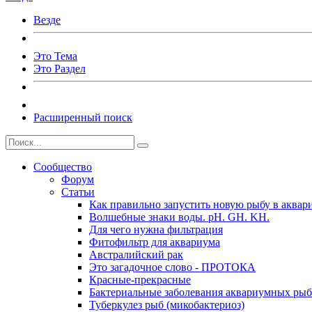
Везде
Это Тема
Это Раздел
Расширенный поиск
Сообщество
Форум
Статьи
Как правильно запустить новую рыбу в аквар
Волшебные знаки воды. рН. GH. KH.
Для чего нужна фильтрация
Фитофильтр для аквариума
Австралийский рак
Это загадочное слово - ПРОТОКА
Красные-прекрасные
Бактериальные заболевания аквариумных рыб
Туберкулез рыб (микобактериоз)