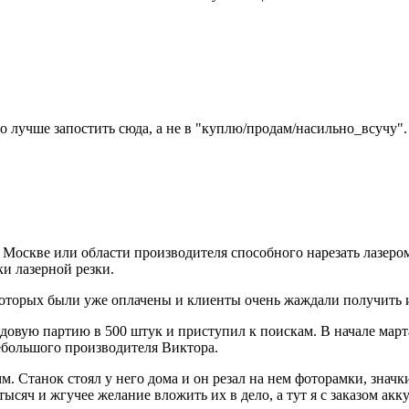
о лучше запостить сюда, а не в "куплю/продам/насильно_всучу".
 Москве или области производителя способного нарезать лазеро
и лазерной резки.
 которых были уже оплачены и клиенты очень жаждали получить и
овую партию в 500 штук и приступил к поискам. В начале марта
небольшого производителя Виктора.
. Станок стоял у него дома и он резал на нем фоторамки, значк
сяч и жгучее желание вложить их в дело, а тут я с заказом акку