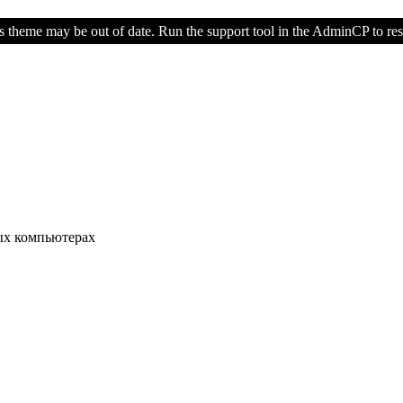
s theme may be out of date. Run the support tool in the AdminCP to rest
ых компьютерах