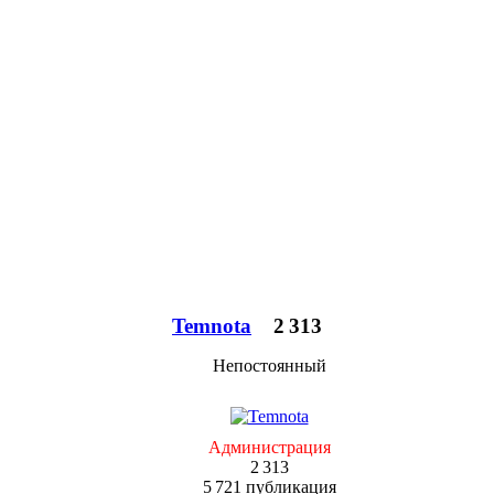
Temnota
2 313
Непостоянный
Администрация
2 313
5 721 публикация