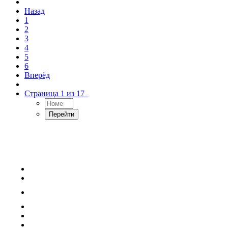
Назад
1
2
3
4
5
6
Вперёд
Страница 1 из 17