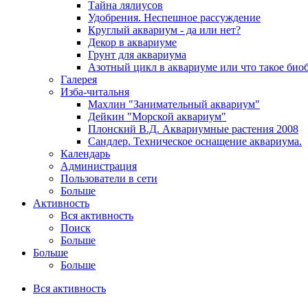
Тайна лялиусов
Удобрения. Неспешное рассуждение
Круглый аквариум - да или нет?
Декор в аквариуме
Грунт для аквариума
Азотный цикл в аквариуме или что такое био
Галерея
Изба-читальня
Махлин "Занимательный аквариум"
Дейкин "Морской аквариум"
Плонский В.Д. Аквариумные растения 2008
Сандлер. Техническое оснащение аквариума.
Календарь
Администрация
Пользователи в сети
Больше
Активность
Вся активность
Поиск
Больше
Больше
Больше
Вся активность