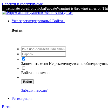
Перейти к содержимому
[[Template core/front/global/updateWarning is throwing an error. Thi
Уже зарегистрированы? Войти
Войти
Запомнить меня
Не рекомендуется на общедоступн
Войти анонимно
Войти
Забыли пароль?
Регистрация
Везде