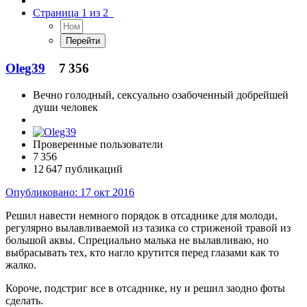
Страница 1 из 2
Oleg39
7 356
Вечно голодный, сексуально озабоченный добрейшей
души человек
Проверенные пользователи
7 356
12 647 публикаций
Опубликовано:
17 окт 2016
Решил навести немного порядок в отсаднике для молоди,
регулярно вылавливаемой из тазика со стриженой травой из
большой аквы. Спрециально малька не вылавливаю, но
выбрасывать тех, кто нагло крутится перед глазами как то
жалко.
Короче, подстриг все в отсаднике, ну и решил заодно фоты
сделать.