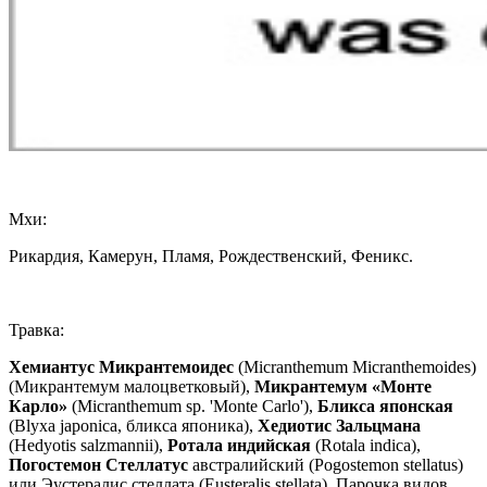
Мхи:
Рикардия, Камерун, Пламя, Рождественский, Феникс.
Травка:
Хемиантус Микрантемоидес
(Micranthemum Micranthemoides)
(Микрантемум малоцветковый),
Микрантемум «Монте
Карло»
(Micranthemum sp. 'Monte Carlo'),
Бликса японская
(Blyxa japonica, бликса японика),
Хедиотис Зальцмана
(Hedyotis salzmannii),
Ротала
индийская
(Rotala indica),
Погостемон Стеллатус
австралийский (Pogostemon stellatus)
или Эустералис стеллата (Eusteralis stellata), Парочка видов