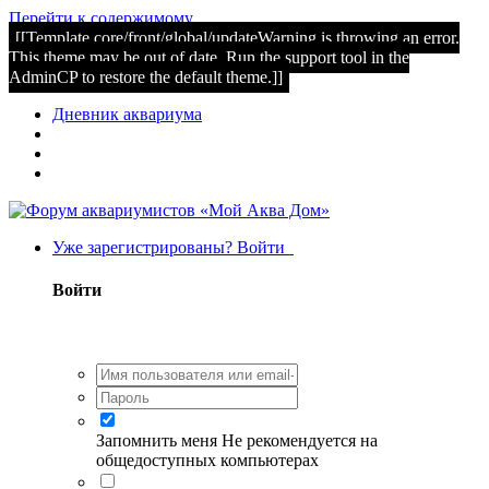
Перейти к содержимому
[[Template core/front/global/updateWarning is throwing an error.
This theme may be out of date. Run the support tool in the
AdminCP to restore the default theme.]]
Дневник аквариума
Уже зарегистрированы? Войти
Войти
Запомнить меня
Не рекомендуется на
общедоступных компьютерах