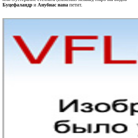
Буцефаландр
и
Анубиас нана
петит.