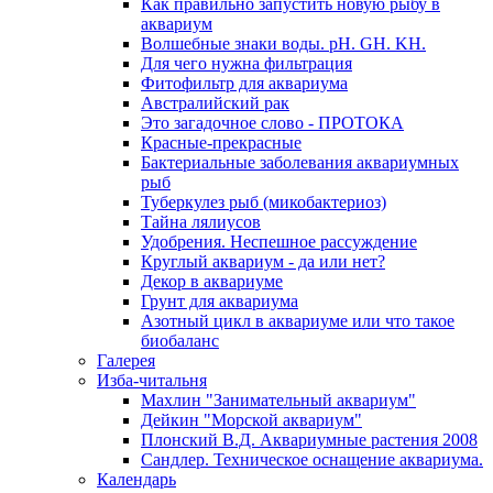
Как правильно запустить новую рыбу в
аквариум
Волшебные знаки воды. рН. GH. KH.
Для чего нужна фильтрация
Фитофильтр для аквариума
Австралийский рак
Это загадочное слово - ПРОТОКА
Красные-прекрасные
Бактериальные заболевания аквариумных
рыб
Туберкулез рыб (микобактериоз)
Тайна лялиусов
Удобрения. Неспешное рассуждение
Круглый аквариум - да или нет?
Декор в аквариуме
Грунт для аквариума
Азотный цикл в аквариуме или что такое
биобаланс
Галерея
Изба-читальня
Махлин "Занимательный аквариум"
Дейкин "Морской аквариум"
Плонский В.Д. Аквариумные растения 2008
Сандлер. Техническое оснащение аквариума.
Календарь