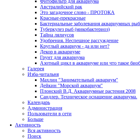
Фитофильтр для аквариума
Австралийский рак
Это загадочное слово - ПРОТОКА
Красные-прекрасные
Бактериальные заболевания аквариумных рыб
Туберкулез рыб (микобактериоз)
Тайна лялиусов
Удобрения. Неспешное рассуждение
Круглый аквариум - да или нет?
Декор в аквариуме
Грунт для аквариума
Азотный цикл в аквариуме или что такое био
Галерея
Изба-читальня
Махлин "Занимательный аквариум"
Дейкин "Морской аквариум"
Плонский В.Д. Аквариумные растения 2008
Сандлер. Техническое оснащение аквариума.
Календарь
Администрация
Пользователи в сети
Больше
Активность
Вся активность
Поиск