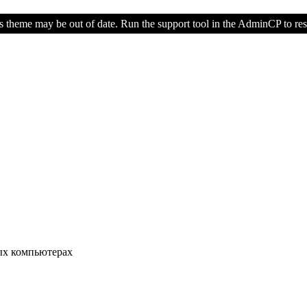
s theme may be out of date. Run the support tool in the AdminCP to rest
ых компьютерах