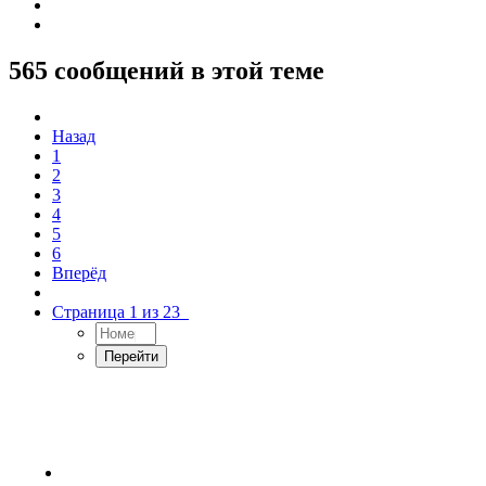
565 сообщений в этой теме
Назад
1
2
3
4
5
6
Вперёд
Страница 1 из 23