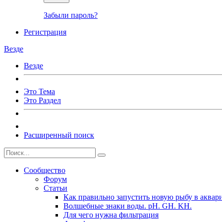
Забыли пароль?
Регистрация
Везде
Везде
Это Тема
Это Раздел
Расширенный поиск
Сообщество
Форум
Статьи
Как правильно запустить новую рыбу в аквар
Волшебные знаки воды. рН. GH. KH.
Для чего нужна фильтрация