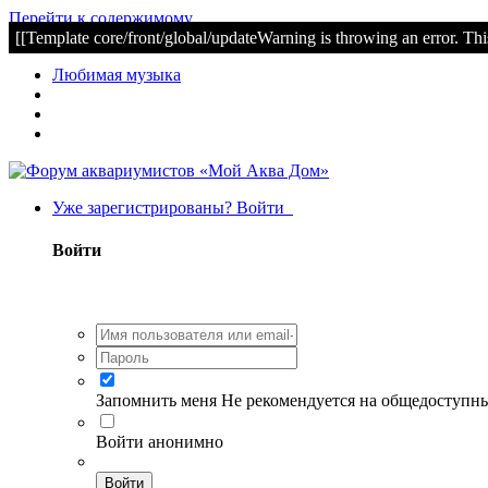
Перейти к содержимому
[[Template core/front/global/updateWarning is throwing an error. Thi
Любимая музыка
Уже зарегистрированы? Войти
Войти
Запомнить меня
Не рекомендуется на общедоступн
Войти анонимно
Войти