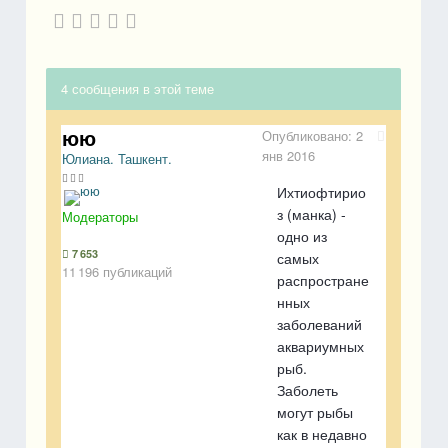
4 сообщения в этой теме
юю
Опубликовано:
2
янв 2016
Юлиана. Ташкент.
Ихтиофтирио
з (манка) -
Модераторы
одно из
7 653
самых
11 196 публикаций
распростране
нных
заболеваний
аквариумных
рыб.
Заболеть
могут рыбы
как в недавно