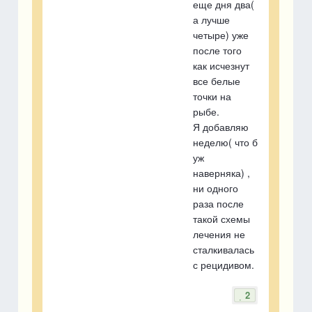
еще дня два(
а лучше
четыре) уже
после того
как исчезнут
все белые
точки на
рыбе.
Я добавляю
неделю( что б
уж
наверняка) ,
ни одного
раза после
такой схемы
лечения не
сталкивалась
с рецидивом.
2