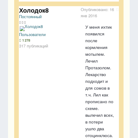
Холодок8
Опубликовано:
16
янв 2016
Постоянный
У меня ихтик
появился
Пользователи
после
1 278
317 публикаций
кормления
мотылем.
Лечил
Протазолом.
Лекарство
подходит и
для сомов в
т.ч. Лил как
прописано по
схеме.
вылечил всех,
в потери
ушло два
отоцинклюса.