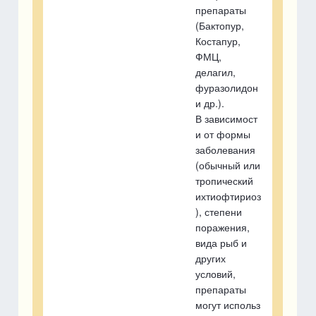
препараты
(Бактопур,
Костапур,
ФМЦ,
делагил,
фуразолидон
и др.).
В зависимост
и от формы
заболевания
(обычный или
тропический
ихтиофтириоз
), степени
поражения,
вида рыб и
других
условий,
препараты
могут использ