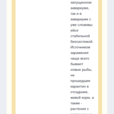
запущенном
аквариуме,
так и в
аквариуме с
уже сложивш
ейся
стабильной
биосистемой.
Источником
заражения
чаще всего
бывают
новые рыбы,
не
прошедшие
карантин в
отсаднике,
живой корм, а
также -
растения с
осевшими на