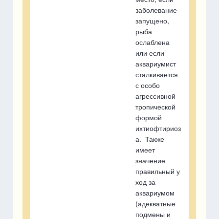
заболевание
запущено,
рыба
ослаблена
или если
аквариумист
сталкивается
с особо
агрессивной
тропической
формой
ихтиофтириоз
а. Также
имеет
значение
правильный у
ход за
аквариумом
(адекватные
подмены и