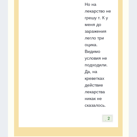
Но на
лекарство не
грешу т. К у
меня до
заражения
легло три
оцика.
Видимо
условия не
подходили.
Да, на
креветках
действие
лекарства
никак не
сказалось.
2