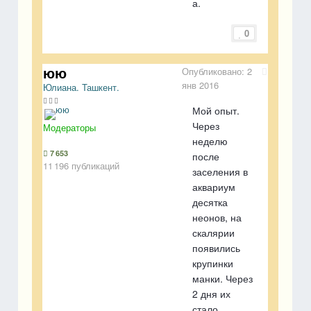
а.
0
юю
Опубликовано:
2
янв 2016
Юлиана. Ташкент.
Мой опыт.
Через
Модераторы
неделю
7 653
после
11 196 публикаций
заселения в
аквариум
десятка
неонов, на
скалярии
появились
крупинки
манки. Через
2 дня их
стало