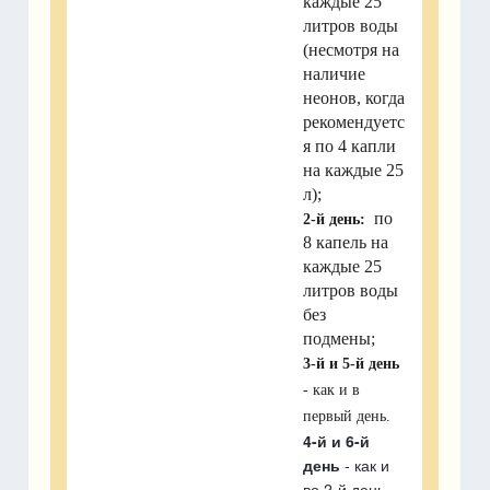
каждые 25
литров воды
(несмотря на
наличие
неонов, когда
рекомендуетс
я по 4 капли
на каждые 25
л);
по
2-й день:
8 капель на
каждые 25
литров воды
без
подмены;
3-й и 5-й день
- как и в
первый день.
4-й и 6-й
день
- как и
во 2-й день.