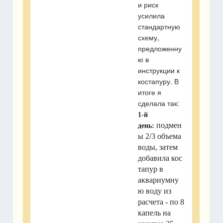
и риск
усилила
стандартную
схему,
предложенну
ю в
инструкции к
костапуру. В
итоге я
сделала так:
1-й
подмен
день:
ы 2/3 объема
воды, затем
д
обавила кос
тапур в
аквариумну
ю воду из
расчета - по
8
капель на