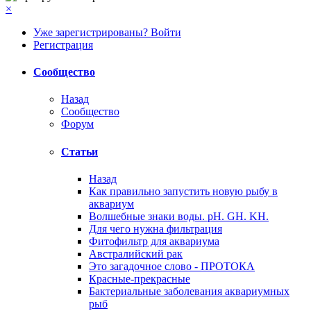
×
Уже зарегистрированы? Войти
Регистрация
Сообщество
Назад
Сообщество
Форум
Статьи
Назад
Как правильно запустить новую рыбу в
аквариум
Волшебные знаки воды. рН. GH. KH.
Для чего нужна фильтрация
Фитофильтр для аквариума
Австралийский рак
Это загадочное слово - ПРОТОКА
Красные-прекрасные
Бактериальные заболевания аквариумных
рыб