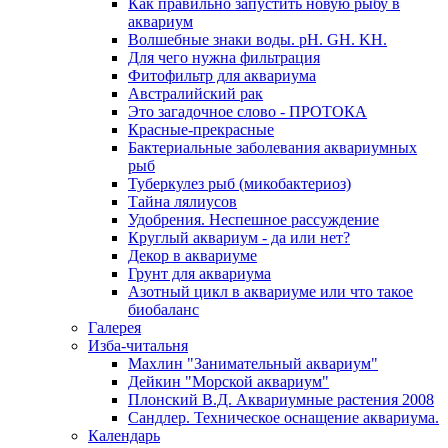
Как правильно запустить новую рыбу в
аквариум
Волшебные знаки воды. рН. GH. KH.
Для чего нужна фильтрация
Фитофильтр для аквариума
Австралийский рак
Это загадочное слово - ПРОТОКА
Красные-прекрасные
Бактериальные заболевания аквариумных
рыб
Туберкулез рыб (микобактериоз)
Тайна лялиусов
Удобрения. Неспешное рассуждение
Круглый аквариум - да или нет?
Декор в аквариуме
Грунт для аквариума
Азотный цикл в аквариуме или что такое
биобаланс
Галерея
Изба-читальня
Махлин "Занимательный аквариум"
Дейкин "Морской аквариум"
Плонский В.Д. Аквариумные растения 2008
Сандлер. Техническое оснащение аквариума.
Календарь