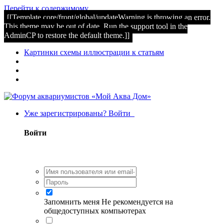
Перейти к содержимому
[[Template core/front/global/updateWarning is throwing an error.
This theme may be out of date. Run the support tool in the
AdminCP to restore the default theme.]]
Картинки схемы иллюстрации к статьям
Уже зарегистрированы? Войти
Войти
Запомнить меня
Не рекомендуется на
общедоступных компьютерах