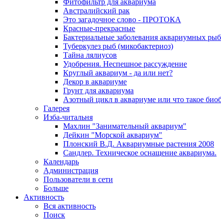
Фитофильтр для аквариума
Австралийский рак
Это загадочное слово - ПРОТОКА
Красные-прекрасные
Бактериальные заболевания аквариумных рыб
Туберкулез рыб (микобактериоз)
Тайна лялиусов
Удобрения. Неспешное рассуждение
Круглый аквариум - да или нет?
Декор в аквариуме
Грунт для аквариума
Азотный цикл в аквариуме или что такое био
Галерея
Изба-читальня
Махлин "Занимательный аквариум"
Дейкин "Морской аквариум"
Плонский В.Д. Аквариумные растения 2008
Сандлер. Техническое оснащение аквариума.
Календарь
Администрация
Пользователи в сети
Больше
Активность
Вся активность
Поиск