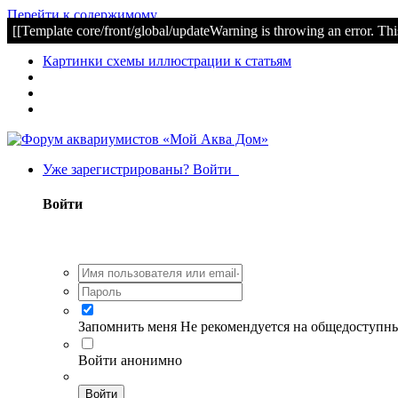
Перейти к содержимому
[[Template core/front/global/updateWarning is throwing an error. Thi
Картинки схемы иллюстрации к статьям
Уже зарегистрированы? Войти
Войти
Запомнить меня
Не рекомендуется на общедоступн
Войти анонимно
Войти