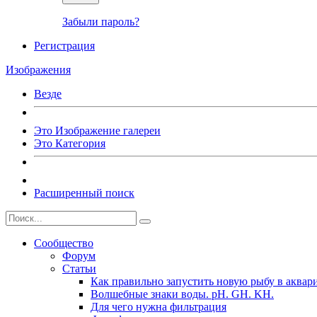
Забыли пароль?
Регистрация
Изображения
Везде
Это Изображение галереи
Это Категория
Расширенный поиск
Сообщество
Форум
Статьи
Как правильно запустить новую рыбу в аквар
Волшебные знаки воды. рН. GH. KH.
Для чего нужна фильтрация