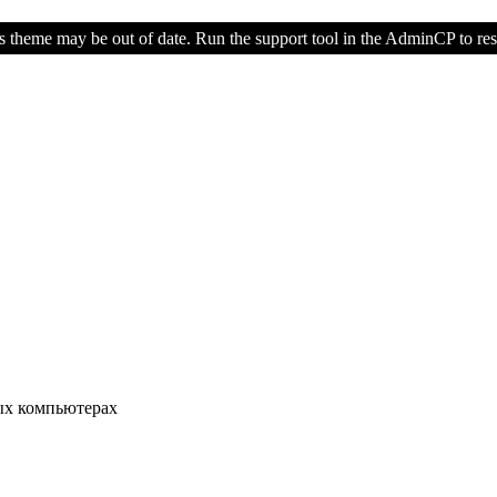
s theme may be out of date. Run the support tool in the AdminCP to rest
ых компьютерах