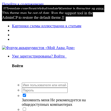
Перейти к содержимому
[[Template core/front/global/updateWarning is throwing an error.
This theme may be out of date. Run the support tool in the
AdminCP to restore the default theme.]]
Картинки схемы иллюстрации к статьям
Уже зарегистрированы? Войти
Войти
Запомнить меня
Не рекомендуется на
общедоступных компьютерах