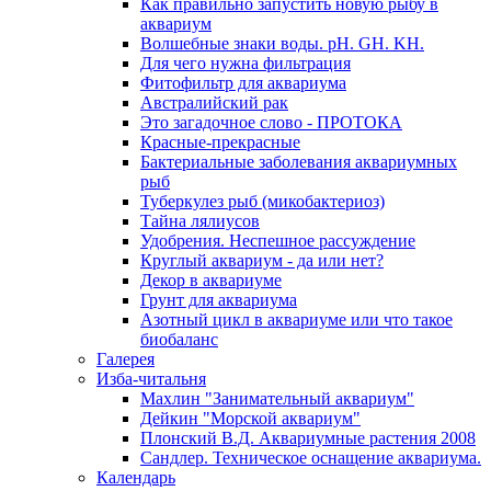
Как правильно запустить новую рыбу в
аквариум
Волшебные знаки воды. рН. GH. KH.
Для чего нужна фильтрация
Фитофильтр для аквариума
Австралийский рак
Это загадочное слово - ПРОТОКА
Красные-прекрасные
Бактериальные заболевания аквариумных
рыб
Туберкулез рыб (микобактериоз)
Тайна лялиусов
Удобрения. Неспешное рассуждение
Круглый аквариум - да или нет?
Декор в аквариуме
Грунт для аквариума
Азотный цикл в аквариуме или что такое
биобаланс
Галерея
Изба-читальня
Махлин "Занимательный аквариум"
Дейкин "Морской аквариум"
Плонский В.Д. Аквариумные растения 2008
Сандлер. Техническое оснащение аквариума.
Календарь